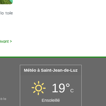
a toile
ivant >
Météo à Saint-Jean-de-Luz
19°
C
à la
Ensoleillé