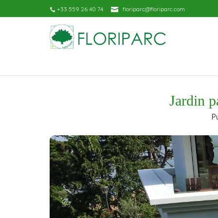
+33 559 26 40 74
floriparc@floriparc.com
Jardin p
P