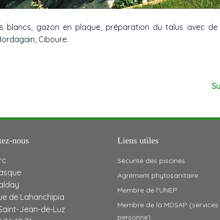
rs blancs, gazon en plaque, préparation du talus avec de l
 Bordagain, Ciboure.
Su
tez-nous
Liens utiles
rc
Sécurité des piscines
asque
Agrément phytosanitaire
Jalday
Membre de l’UNEP
ue de Lahanchipia
Membre de la MDSAP (services 
Saint-Jean-de-Luz
personne)