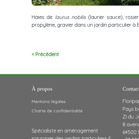
Haies de
laurus nobilis
(laurier sauce), rosie
propylène, gravier dans un jardin particulier à
< Précédent
À propos
Contac
Floripa
Mentions légales
Pays b
Charte de confidentialité
ZI du 
8 aven
Spécialiste en aménagement
64500 
paysager des jardins particuliers &