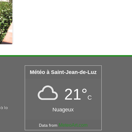
Météo à Saint-Jean-de-Luz
21°
C
à la
Nuageux
MeteoArt.com
Data from