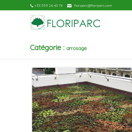
+33 559 26 40 74
floriparc@floriparc.com
Catégorie :
arrosage