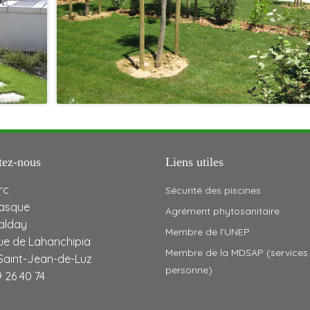
tez-nous
Liens utiles
rc
Sécurité des piscines
asque
Agrément phytosanitaire
Jalday
Membre de l’UNEP
ue de Lahanchipia
Membre de la MDSAP (services 
Saint-Jean-de-Luz
personne)
 26 40 74