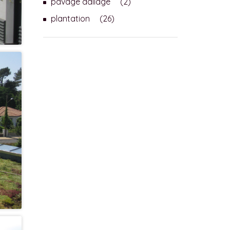
pavage dallage
(2)
plantation
(26)