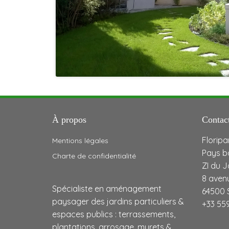
À propos
Contac
Floripa
Mentions légales
Pays b
Charte de confidentialité
ZI du 
8 aven
Spécialiste en aménagement
64500 
paysager des jardins particuliers &
+33 559
espaces publics : terrassements,
plantations, arrosage, murets &